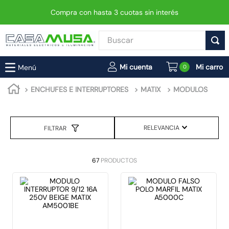
Compra con hasta 3 cuotas sin interés
Buscar
TÉRMINOS MÁS BUSCADOS
0
1
.
interruptor
ENCHUFES E INTERRUPTORES
MATIX
MODULOS
2
.
enchufe
3
.
luminaria vial led neo
RELEVANCIA
FILTRAR
4
.
foco
5
.
enchufes
67
PRODUCTOS
6
.
matixgo
7
.
foco led
8
.
ampolleta
9
.
proyector led