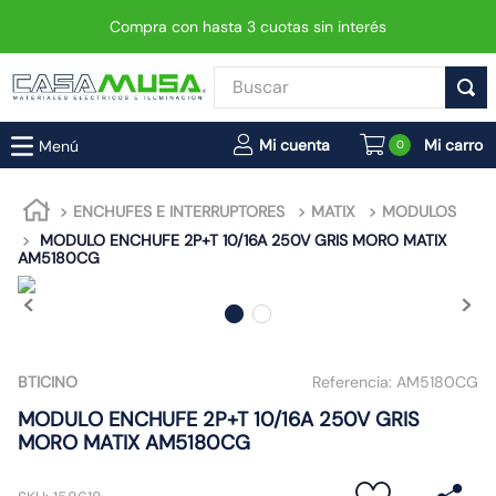
Compra con hasta 3 cuotas sin interés
Buscar
TÉRMINOS MÁS BUSCADOS
0
1
.
enchufe
2
.
interruptor
ENCHUFES E INTERRUPTORES
MATIX
MODULOS
MODULO ENCHUFE 2P+T 10/16A 250V GRIS MORO MATIX
3
.
luminaria vial led neo
AM5180CG
4
.
enchufes
5
.
foco
6
.
foco led
BTICINO
Referencia:
AM5180CG
7
.
ampolleta
MODULO ENCHUFE 2P+T 10/16A 250V GRIS
8
.
matixgo
MORO MATIX AM5180CG
9
.
proyector led