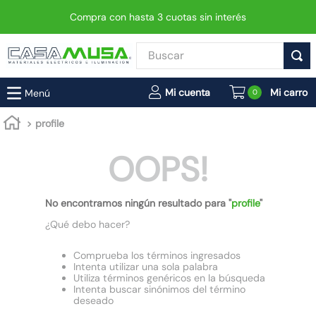
Compra con hasta 3 cuotas sin interés
Buscar
TÉRMINOS MÁS BUSCADOS
0
1
.
enchufe
profile
2
.
interruptor
OOPS!
3
.
luminaria vial led neo
4
.
enchufes
No encontramos ningún resultado para "
profile
"
5
.
foco
¿Qué debo hacer?
6
.
foco led
7
.
matixgo
Comprueba los términos ingresados
Intenta utilizar una sola palabra
8
.
ampolleta
Utiliza términos genéricos en la búsqueda
Intenta buscar sinónimos del término
deseado
9
.
proyector led