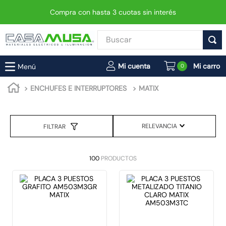
Compra con hasta 3 cuotas sin interés
Buscar
TÉRMINOS MÁS BUSCADOS
0
1
.
interruptor
ENCHUFES E INTERRUPTORES
MATIX
2
.
enchufe
3
.
luminaria vial led neo
RELEVANCIA
FILTRAR
4
.
foco
5
.
enchufes
100
PRODUCTOS
6
.
matixgo
7
.
foco led
8
.
ampolleta
9
.
proyector led