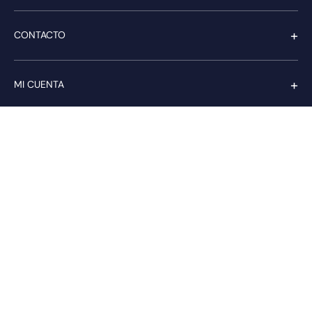
+
CONTACTO
+
MI CUENTA
+
SERVICIO AL CLIENTE
Pago seguro
Compra con confianza a través de:
PAGA CON transbank.