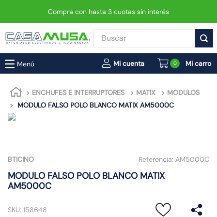
Compra con hasta 3 cuotas sin interés
Buscar
TÉRMINOS MÁS BUSCADOS
0
1
.
enchufe
2
.
interruptor
ENCHUFES E INTERRUPTORES
MATIX
MODULOS
MODULO FALSO POLO BLANCO MATIX AM5000C
3
.
foco
4
.
enchufes
5
.
luminaria vial led neo
6
.
matixgo
BTICINO
Referencia:
AM5000C
7
.
foco led
MODULO FALSO POLO BLANCO MATIX
AM5000C
8
.
ampolleta
9
.
9
SKU
:
158648