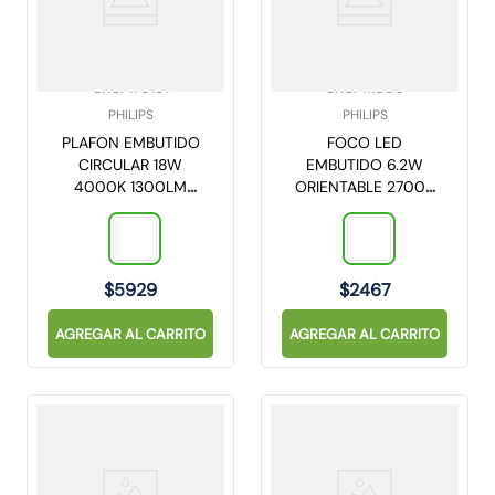
SKU
:
179151
SKU
:
111686
PHILIPS
PHILIPS
PLAFON EMBUTIDO
FOCO LED
CIRCULAR 18W
EMBUTIDO 6.2W
4000K 1300LM
ORIENTABLE 2700K
20CM DL252
SL052
(929002322001)
(929002655401)
$
5929
$
2467
AGREGAR AL CARRITO
AGREGAR AL CARRITO