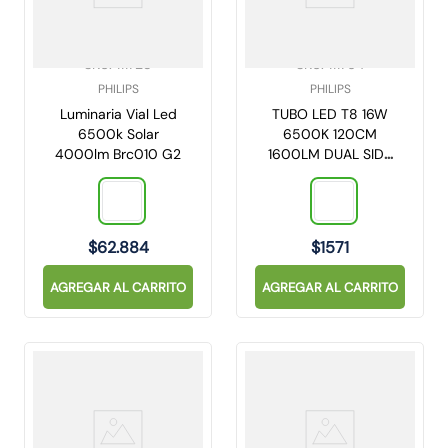
10
.
gu10
SKU
:
111728
SKU
:
111764
PHILIPS
PHILIPS
Luminaria Vial Led
TUBO LED T8 16W
6500k Solar
6500K 120CM
4000lm Brc010 G2
1600LM DUAL SIDE
PHILIPS
(929002351940)
$
62
.
884
$
1571
AGREGAR AL CARRITO
AGREGAR AL CARRITO