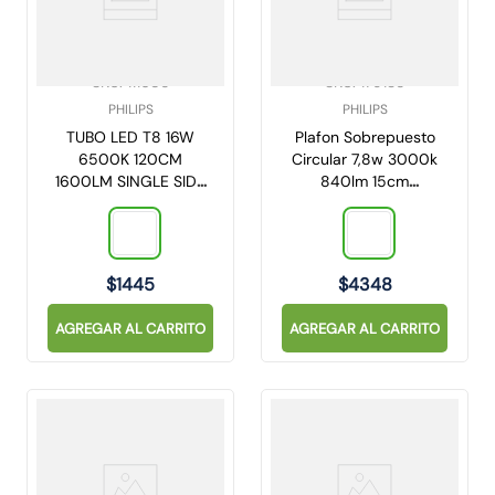
SKU
:
111685
SKU
:
179135
PHILIPS
PHILIPS
TUBO LED T8 16W
Plafon Sobrepuesto
6500K 120CM
Circular 7,8w 3000k
1600LM SINGLE SIDE
840lm 15cm
PHILIPS
DN058C
(929003087611)
$
1445
$
4348
AGREGAR AL CARRITO
AGREGAR AL CARRITO