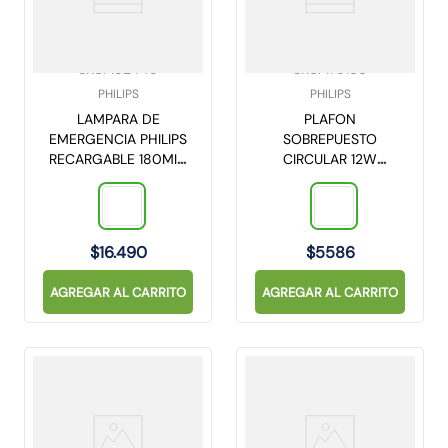
SKU
:
192449
SKU
:
179166
PHILIPS
PHILIPS
LAMPARA DE
PLAFON
EMERGENCIA PHILIPS
SOBREPUESTO
RECARGABLE 180MIN
CIRCULAR 12W
2W 220LM LEDR1W5
3000K 900LM 15CM
DL252
(929002634901)
$
16
.
490
$
5586
AGREGAR AL CARRITO
AGREGAR AL CARRITO