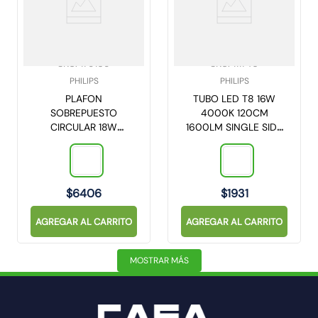
SKU
:
179169
SKU
:
111746
PHILIPS
PHILIPS
PLAFON
TUBO LED T8 16W
SOBREPUESTO
4000K 120CM
CIRCULAR 18W
1600LM SINGLE SIDE
4000K 1300LM
PHILIPS
20CM DL252
(929003087511)
(929002635601)
$
6406
$
1931
AGREGAR AL CARRITO
AGREGAR AL CARRITO
MOSTRAR MÁS