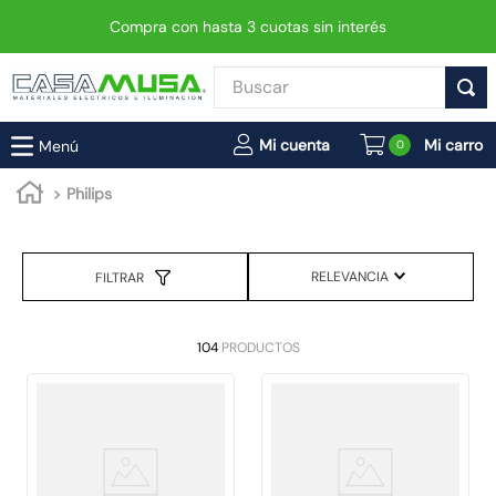
Compra con hasta 3 cuotas sin interés
Buscar
TÉRMINOS MÁS BUSCADOS
0
1
.
enchufe
Philips
2
.
interruptor
3
.
luminaria vial led neo
RELEVANCIA
FILTRAR
4
.
enchufes
5
.
foco
104
PRODUCTOS
6
.
foco led
7
.
ampolleta
8
.
matixgo
9
.
proyector led