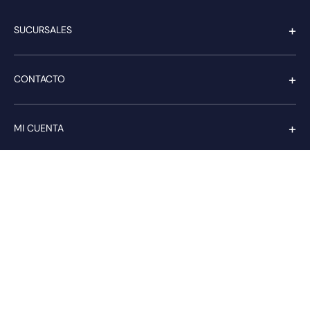
+
SUCURSALES
+
CONTACTO
+
MI CUENTA
+
SERVICIO AL CLIENTE
Pago seguro
Compra con confianza a través de: