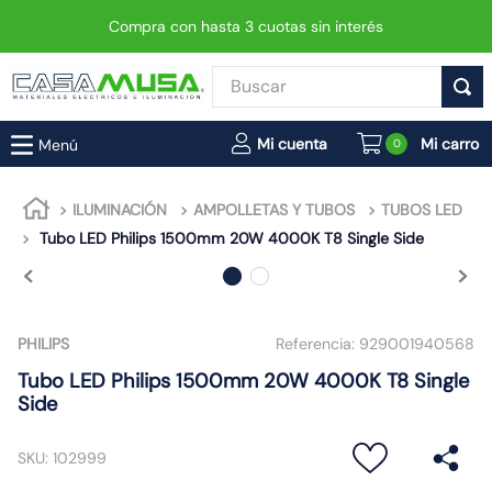
Compra con hasta 3 cuotas sin interés
Buscar
TÉRMINOS MÁS BUSCADOS
0
1
.
enchufe
2
.
interruptor
ILUMINACIÓN
AMPOLLETAS Y TUBOS
TUBOS LED
Tubo LED Philips 1500mm 20W 4000K T8 Single Side
3
.
luminaria vial led neo
4
.
enchufes
5
.
foco led
PHILIPS
Referencia:
929001940568
6
.
foco
Tubo LED Philips 1500mm 20W 4000K T8 Single
7
.
matixgo
Side
8
.
ampolleta
SKU
:
102999
9
.
gu10