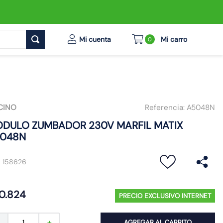
0
CINO
Referencia:
A5048N
DULO ZUMBADOR 230V MARFIL MATIX
048N
:
158626
0
.
824
PRECIO EXCLUSIVO INTERNET
AGREGAR AL CARRITO
－
＋