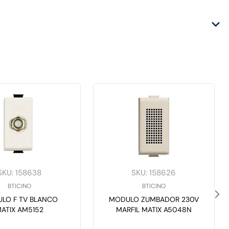
SKU
:
158638
SKU
:
158626
BTICINO
BTICINO
LO F TV BLANCO
MODULO ZUMBADOR 230V
ATIX AM5152
MARFIL MATIX A5048N