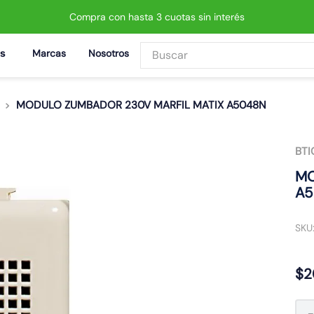
Compra con hasta 3 cuotas sin interés
Buscar
Marcas
Nosotros
BUSCADOS
MODULO ZUMBADOR 230V MARFIL MATIX A5048N
BTI
 led neo
MO
A5
SKU
$
2