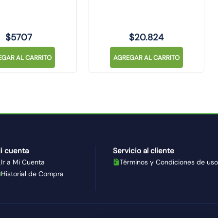
$
5707
$
20
.
824
EGAR AL CARRITO
AGREGAR AL CARRITO
i cuenta
Servicio al cliente
Ir a Mi Cuenta
Términos y Condiciones de uso
Historial de Compra