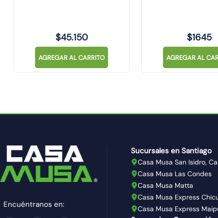
MODULO AM4003C MATIX
$
45
.
150
$
1645
AGREGAR AL CARRITO
AGREGAR AL CAR
Sucursales en Santiago
Casa Musa San Isidro, Ca
Casa Musa Las Condes
Casa Musa Matta
Casa Musa Express Chic
Encuéntranos en:
Casa Musa Express Maip