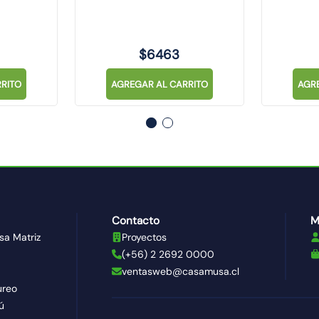
$
6463
RITO
AGREGAR AL CARRITO
AGR
Contacto
M
sa Matriz
Proyectos
(+56) 2 2692 0000
ventasweb@casamusa.cl
ureo
ú