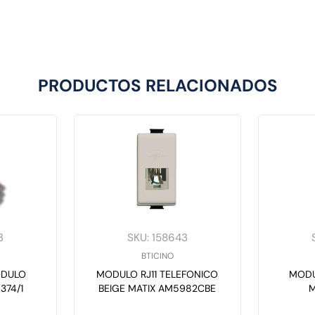
PRODUCTOS RELACIONADOS
3
SKU
:
158643
BTICINO
ODULO
MODULO RJ11 TELEFONICO
MODU
374/1
BEIGE MATIX AM5982CBE
M