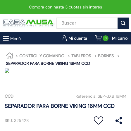
Compra con hasta 3 cuotas sin interés
Buscar
TÉRMINOS MÁS BUSCADOS
0
1
.
enchufe
2
.
interruptor
CONTROL Y COMANDO
TABLEROS
BORNES
SEPARADOR PARA BORNE VIKING 16MM CCD
3
.
foco
4
.
enchufes
5
.
luminaria vial led neo
6
.
matixgo
CCD
Referencia:
SEP-JXB 16MM
7
.
foco led
SEPARADOR PARA BORNE VIKING 16MM CCD
8
.
ampolleta
SKU
:
325428
9
.
9