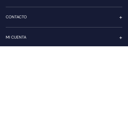
+
CONTACTO
+
MI CUENTA
+
SERVICIO AL CLIENTE
Pago seguro
Compra con confianza a través de: