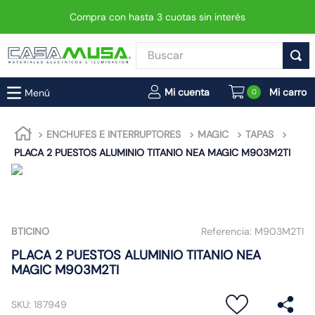
Compra con hasta 3 cuotas sin interés
Buscar
TÉRMINOS MÁS BUSCADOS
0
1
.
interruptor
2
.
enchufe
ENCHUFES E INTERRUPTORES
MAGIC
TAPAS
PLACA 2 PUESTOS ALUMINIO TITANIO NEA MAGIC M903M2TI
3
.
luminaria vial led neo
4
.
foco
5
.
enchufes
6
.
matixgo
BTICINO
Referencia:
M903M2TI
7
.
foco led
PLACA 2 PUESTOS ALUMINIO TITANIO NEA
MAGIC M903M2TI
8
.
ampolleta
9
.
proyector led
SKU
:
187949