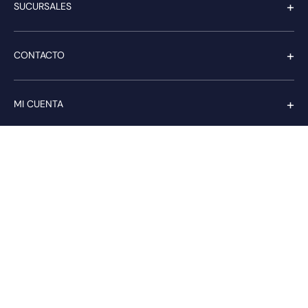
+
SUCURSALES
+
CONTACTO
+
MI CUENTA
+
SERVICIO AL CLIENTE
Pago seguro
Compra con confianza a través de: