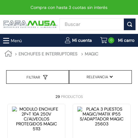
Compra con hasta 3 cuotas sin interés
Buscar
TÉRMINOS MÁS BUSCADOS
0
1
.
interruptor
ENCHUFES E INTERRUPTORES
MAGIC
2
.
enchufe
3
.
luminaria vial led neo
RELEVANCIA
FILTRAR
4
.
foco
5
.
enchufes
29
PRODUCTOS
6
.
matixgo
7
.
foco led
8
.
ampolleta
9
.
proyector led