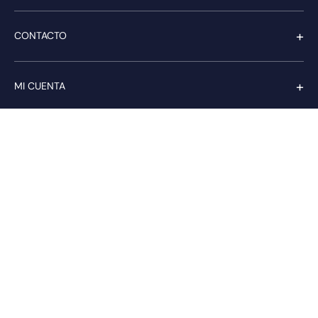
+
CONTACTO
+
MI CUENTA
+
SERVICIO AL CLIENTE
Pago seguro
Compra con confianza a través de:
PAGA CON transbank.