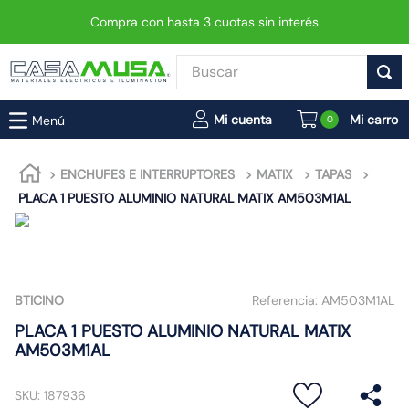
Compra con hasta 3 cuotas sin interés
Buscar
TÉRMINOS MÁS BUSCADOS
0
1
.
enchufe
2
.
interruptor
ENCHUFES E INTERRUPTORES
MATIX
TAPAS
PLACA 1 PUESTO ALUMINIO NATURAL MATIX AM503M1AL
3
.
foco
4
.
enchufes
5
.
luminaria vial led neo
6
.
matixgo
BTICINO
Referencia:
AM503M1AL
7
.
foco led
PLACA 1 PUESTO ALUMINIO NATURAL MATIX
AM503M1AL
8
.
ampolleta
9
.
proyector led
SKU
:
187936