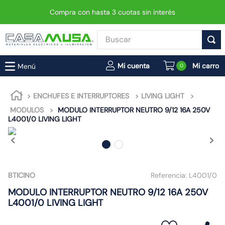
Compra con hasta 3 cuotas sin interés
Buscar
TÉRMINOS MÁS BUSCADOS
0
1
.
enchufe
2
.
interruptor
ENCHUFES E INTERRUPTORES
LIVING LIGHT
MODULOS
MODULO INTERRUPTOR NEUTRO 9/12 16A 250V
3
.
foco
L4001/0 LIVING LIGHT
4
.
enchufes
5
.
luminaria vial led neo
6
.
matixgo
BTICINO
Referencia:
L4001/0
7
.
foco led
MODULO INTERRUPTOR NEUTRO 9/12 16A 250V
8
.
ampolleta
L4001/0 LIVING LIGHT
9
.
9