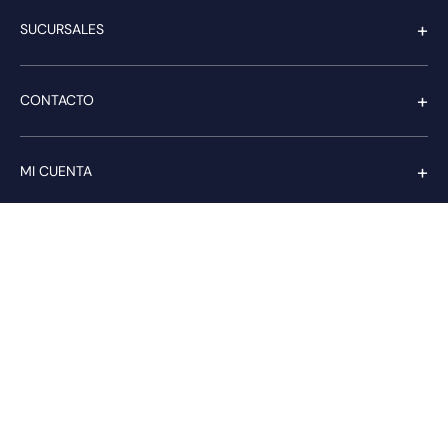
+
SUCURSALES
+
CONTACTO
+
MI CUENTA
+
SERVICIO AL CLIENTE
Pago seguro
Compra con confianza a través de: