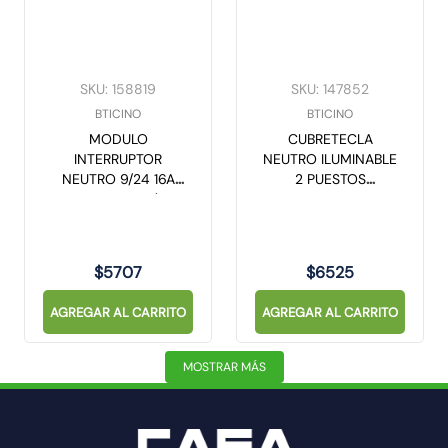
SKU
:
158819
SKU
:
147852
BTICINO
BTICINO
MODULO
CUBRETECLA
INTERRUPTOR
NEUTRO ILUMINABLE
NEUTRO 9/24 16A
2 PUESTOS
250V L4003/0
ANTRACITA
LIVING LIGHT
L4915M2N LIVING
LIGHT
$
5707
$
6525
AGREGAR AL CARRITO
AGREGAR AL CARRITO
MOSTRAR MÁS