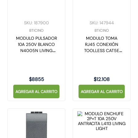
SKU
:
187900
SKU
:
147944
BTICINO
BTICINO
MODULO PULSADOR
MODULO TOMA
10A 250V BLANCO
RJ45 CONEXIÓN
N4005N LIVING
TOOLLESS CAT5E
LIGHT
BLANCO N4279C5E
LIVING LIGHT
$
8855
$
12
.
108
AGREGAR AL CARRITO
AGREGAR AL CARRITO