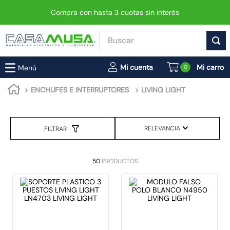
Compra con hasta 3 cuotas sin interés
Buscar
TÉRMINOS MÁS BUSCADOS
0
1
.
interruptor
ENCHUFES E INTERRUPTORES
LIVING LIGHT
2
.
enchufe
3
.
luminaria vial led neo
RELEVANCIA
FILTRAR
4
.
foco
5
.
enchufes
50
PRODUCTOS
6
.
matixgo
7
.
foco led
8
.
ampolleta
9
.
proyector led