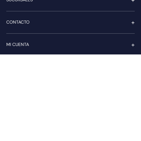
+
CONTACTO
+
MI CUENTA
+
SERVICIO AL CLIENTE
Pago seguro
Compra con confianza a través de: