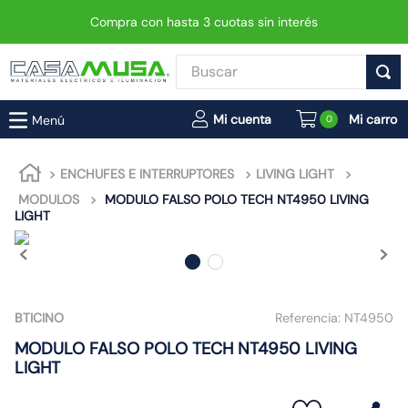
Compra con hasta 3 cuotas sin interés
Buscar
TÉRMINOS MÁS BUSCADOS
0
1
.
enchufe
2
.
interruptor
ENCHUFES E INTERRUPTORES
LIVING LIGHT
MODULOS
MODULO FALSO POLO TECH NT4950 LIVING
3
.
luminaria vial led neo
LIGHT
4
.
enchufes
5
.
foco led
6
.
foco
BTICINO
Referencia:
NT4950
7
.
matixgo
MODULO FALSO POLO TECH NT4950 LIVING
8
.
ampolleta
LIGHT
9
.
gu10