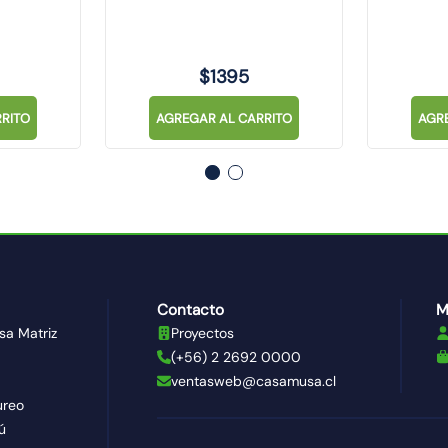
$
1395
RITO
AGREGAR AL CARRITO
AGR
Contacto
M
sa Matriz
Proyectos
(+56) 2 2692 0000
ventasweb@casamusa.cl
ureo
ú