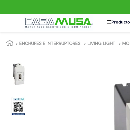
TÉRMINOS MÁS 
ENCHUFES E INTERRUPTORES
LIVING LIGHT
MO
1
.
enchufe
2
.
interruptor
3
.
luminaria vial
4
.
enchufes
5
.
foco led
6
.
foco
7
.
matixgo
8
.
ampolleta
9
.
gu10