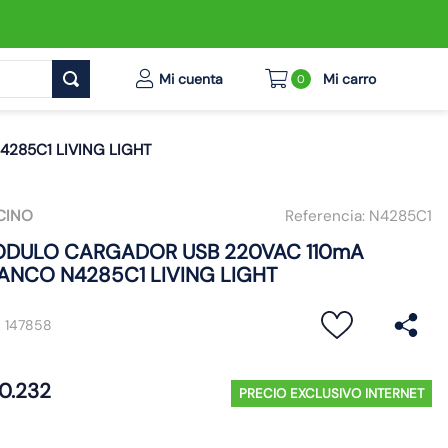
0
285C1 LIVING LIGHT
CINO
Referencia:
N4285C1
DULO CARGADOR USB 220VAC 110mA
ANCO N4285C1 LIVING LIGHT
:
147858
0
.
232
PRECIO EXCLUSIVO INTERNET