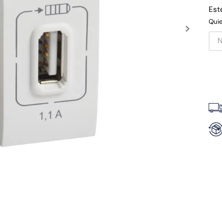
Est
Quie