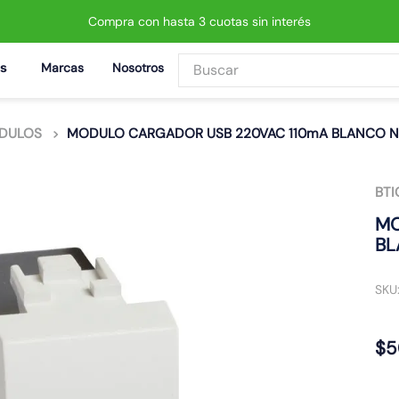
Compra con hasta 3 cuotas sin interés
Buscar
Marcas
Nosotros
BUSCADOS
DULOS
MODULO CARGADOR USB 220VAC 110mA BLANCO N4
BTI
 led neo
MO
BL
SKU
$
5