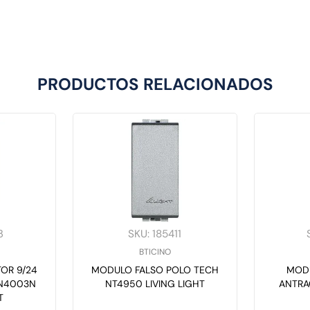
PRODUCTOS RELACIONADOS
3
SKU
:
185411
BTICINO
OR 9/24
MODULO FALSO POLO TECH
MOD
 N4003N
NT4950 LIVING LIGHT
ANTRA
T