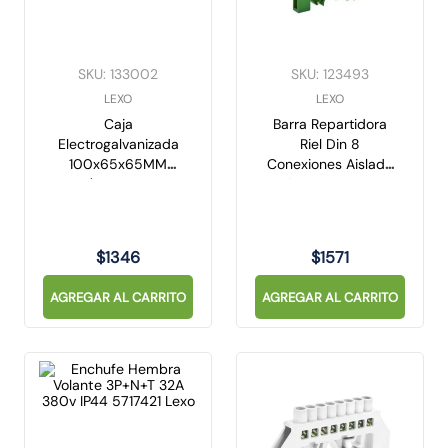
SKU
:
133002
SKU
:
123493
LEXO
LEXO
Caja
Barra Repartidora
Electrogalvanizada
Riel Din 8
100x65x65MM
Conexiones Aislada
C/Tapa A-01
Verde 3824022 Lexo
2409065 Lexo
$
1346
$
1571
AGREGAR AL CARRITO
AGREGAR AL CARRITO