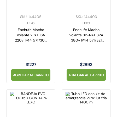
10
.
caja
SKU
:
144405
SKU
:
144403
LEXO
LEXO
Enchufe Macho
Enchufe Macho
Volante 2P+T 16A
Volante 3P+N+T 32A
220v IP44 5717304
380v IP44 5717321
Lexo
Lexo
$
1227
$
2893
AGREGAR AL CARRITO
AGREGAR AL CARRITO