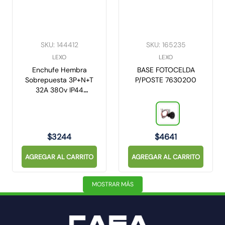
SKU
:
144412
SKU
:
165235
LEXO
LEXO
Enchufe Hembra
BASE FOTOCELDA
Sobrepuesta 3P+N+T
P/POSTE 7630200
32A 380v IP44
5717121 Lexo
$
3244
$
4641
AGREGAR AL CARRITO
AGREGAR AL CARRITO
MOSTRAR MÁS