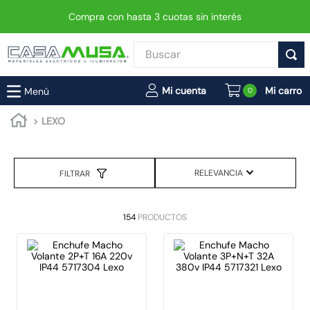
Compra con hasta 3 cuotas sin interés
Buscar
TÉRMINOS MÁS BUSCADOS
0
1
.
interruptor
LEXO
2
.
enchufe
3
.
luminaria vial led neo
RELEVANCIA
FILTRAR
4
.
foco
5
.
enchufes
154
PRODUCTOS
6
.
matixgo
7
.
foco led
8
.
ampolleta
9
.
proyector led