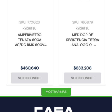
SKU
:
770023
SKU
:
760879
KYORITSU
KYORITSU
AMPERIMETRO
MEDIDOR DE
TENAZA 600A
RESISTENCIA TIERRA
AC/DC RMS 600V
ANALOGO 0-
CAT 4 KEW 2046R
1200OHM SOFT
KYORITSU
CASE KEW 4102A
KYORITSU
$
460
.
640
$
633
.
208
NO DISPONIBLE
NO DISPONIBLE
MOSTRAR MÁS