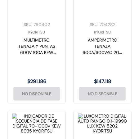
SKU
:
760402
SKU
:
704282
KYORITSU
KYORITSU
MULTIMETRO
AMPERIMETRO
TENAZA Y PUNTAS
TENAZA
600V 100A KEW
600A/600VAC 200
2001A KYORITSU
OH KEW 2017
KYORITSU
$
291
.
186
$
147
.
118
NO DISPONIBLE
NO DISPONIBLE