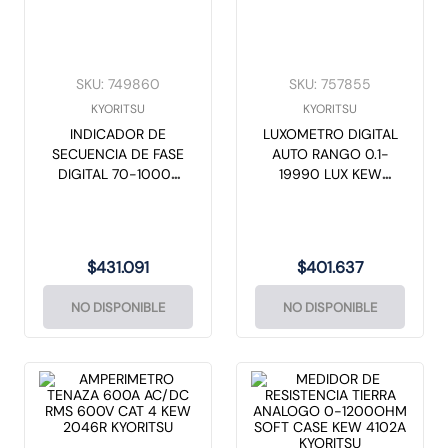
SKU
:
749860
SKU
:
757855
KYORITSU
KYORITSU
INDICADOR DE
LUXOMETRO DIGITAL
SECUENCIA DE FASE
AUTO RANGO 0.1-
DIGITAL 70-1000V
19990 LUX KEW
KEW 8035 KYORITSU
5202 KYORITSU
$
431
.
091
$
401
.
637
NO DISPONIBLE
NO DISPONIBLE