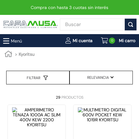
Compra con hasta 3 cuotas sin interés
Buscar
TÉRMINOS MÁS BUSCADOS
0
1
.
enchufe
Kyoritsu
2
.
interruptor
3
.
foco
RELEVANCIA
FILTRAR
4
.
enchufes
5
.
luminaria vial led neo
29
PRODUCTOS
6
.
matixgo
7
.
foco led
8
.
ampolleta
9
.
9