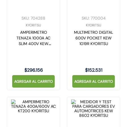
10
.
proyector led
SKU
:
704288
SKU
:
770004
KYORITSU
KYORITSU
AMPERIMETRO
MULTIMETRO DIGITAL
TENAZA 1000A AC
600V POCKET KEW
SLIM 400V KEW
1019R KYORITSU
2200 KYORITSU
$
296
.
156
$
152
.
531
AGREGAR AL CARRITO
AGREGAR AL CARRITO