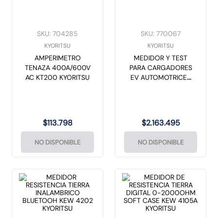
SKU
:
704285
SKU
:
770067
KYORITSU
KYORITSU
AMPERIMETRO
MEDIDOR Y TEST
TENAZA 400A/600V
PARA CARGADORES
AC KT200 KYORITSU
EV AUTOMOTRICES
KEW 8602 KYORITSU
$
113
.
798
$
2
.
163
.
495
NO DISPONIBLE
NO DISPONIBLE