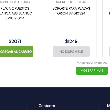
SCHNEIDER ELECTRIC
SCHNEIDER ELECTRIC
PLACA 2 PUESTOS
SOPORTE PARA PLACAS
LANCA ABS BLANCO
ORION S71010324
S730121004
$
2071
$
1249
AGREGAR AL CARRITO
NO DISPONIBLE
Mostrando
12 de 20
MOSTRAR MÁS
Contacto
M