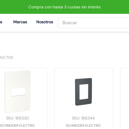
Compra con hasta 3 cuotas sin interés
Buscar
Marcas
Nosotros
BUSCADOS
DUCTOS
 led neo
SKU
:
188330
SKU
:
188344
SCHNEIDER ELECTRIC
SCHNEIDER ELECTRIC