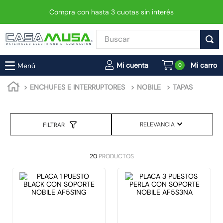
Compra con hasta 3 cuotas sin interés
Buscar
TÉRMINOS MÁS BUSCADOS
0
1
.
enchufe
ENCHUFES E INTERRUPTORES
NOBILE
TAPAS
2
.
interruptor
3
.
luminaria vial led neo
RELEVANCIA
FILTRAR
4
.
enchufes
5
.
foco
20
PRODUCTOS
6
.
foco led
7
.
matixgo
8
.
ampolleta
9
.
proyector led