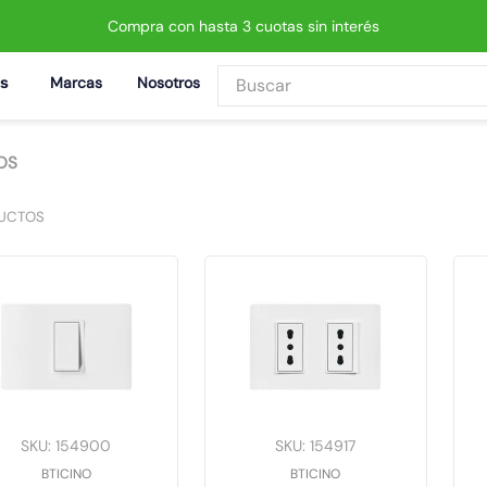
Compra con hasta 3 cuotas sin interés
Buscar
Marcas
Nosotros
BUSCADOS
OS
UCTOS
 led neo
SKU
:
154900
SKU
:
154917
BTICINO
BTICINO