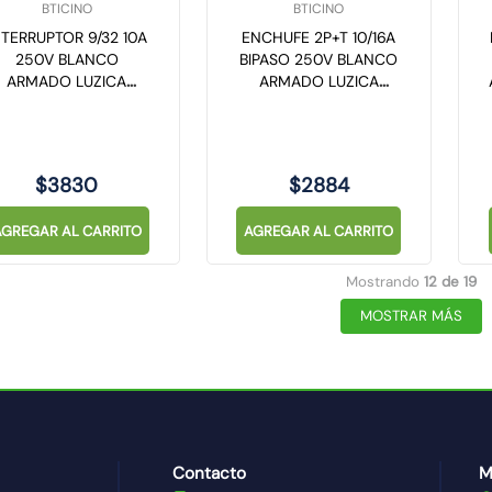
BTICINO
BTICINO
NTERRUPTOR 9/32 10A
ENCHUFE 2P+T 10/16A
250V BLANCO
BIPASO 250V BLANCO
ARMADO LUZICA
ARMADO LUZICA
PU1300
PU1180
$
3830
$
2884
AGREGAR AL CARRITO
AGREGAR AL CARRITO
Mostrando
12 de 19
MOSTRAR MÁS
Contacto
M