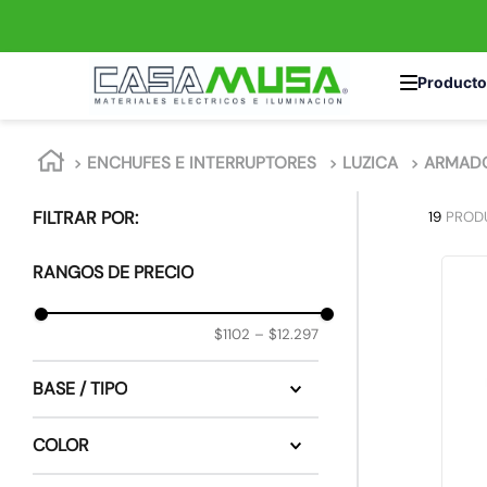
TÉRMINOS MÁS 
ENCHUFES E INTERRUPTORES
LUZICA
ARMAD
1
.
enchufe
2
.
interruptor
19
PROD
3
.
luminaria vial
RANGOS DE PRECIO
4
.
enchufes
5
.
foco
$1102
–
$12.297
6
.
foco led
BASE / TIPO
7
.
ampolleta
Interruptor 9/32
8
.
matixgo
COLOR
Enchufe
9
.
proyector led
Zumbador
Blanco