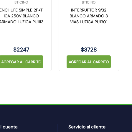
BTICINO
BTICINO
ENCHUFE SIMPLE 2P+T
INTERRUPTOR 9/32
10A 250V BLANCO
BLANCO ARMADO 3
ARMADO LUZICA PU1113
VIAS LUZICA PU1301
$
2247
$
3728
AGREGAR AL CARRITO
AGREGAR AL CARRITO
i cuenta
Servicio al cliente