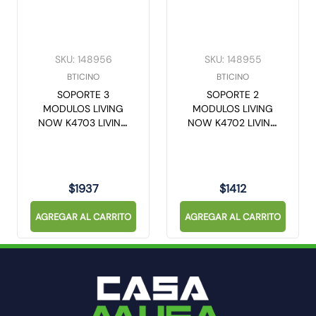
10
.
9
SKU
:
148956
SKU
:
148955
BTICINO
BTICINO
SOPORTE 3
SOPORTE 2
MODULOS LIVING
MODULOS LIVING
NOW K4703 LIVING
NOW K4702 LIVING
NOW
NOW
$
1937
$
1412
AGREGAR AL CARRITO
AGREGAR AL CARRITO