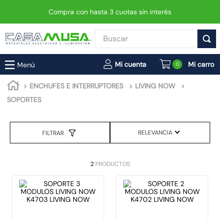
Compra con hasta 3 cuotas sin interés
Buscar
TÉRMINOS MÁS BUSCADOS
0
1
.
enchufe
ENCHUFES E INTERRUPTORES
LIVING NOW
2
.
interruptor
SOPORTES
3
.
foco
4
.
enchufes
RELEVANCIA
FILTRAR
5
.
luminaria vial led neo
6
.
matixgo
2
PRODUCTOS
7
.
foco led
8
.
ampolleta
9
.
proyector led