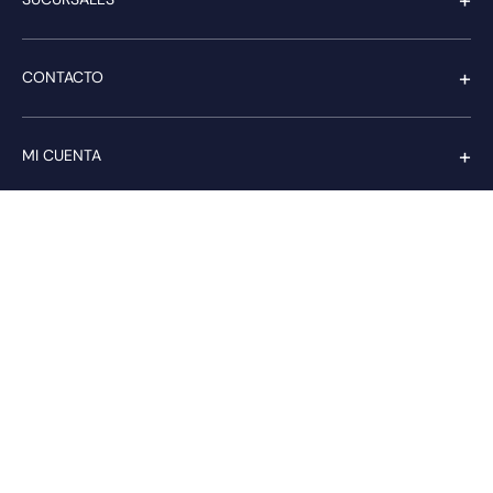
+
CONTACTO
+
MI CUENTA
+
SERVICIO AL CLIENTE
Pago seguro
Compra con confianza a través de: