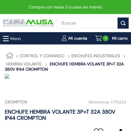
Compra con hasta 3 cuotas sin interés
Buscar
TÉRMINOS MÁS BUSCADOS
0
1
.
interruptor
2
.
enchufe
CONTROL Y COMANDO
ENCHUFES INDUSTRIALES
HEMBRA VOLANTE
ENCHUFE HEMBRA VOLANTE 3P+T 32A
3
.
luminaria vial led neo
380V IP44 CROMPTON
4
.
foco
5
.
enchufes
6
.
matixgo
CROMPTON
Referencia:
HTN224
7
.
foco led
ENCHUFE HEMBRA VOLANTE 3P+T 32A 380V
8
.
ampolleta
IP44 CROMPTON
9
.
proyector led