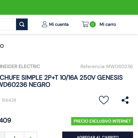
0
RO
NEIDER ELECTRIC
Referencia:
MWD60236
CHUFE SIMPLE 2P+T 10/16A 250V GENESIS
D60236 NEGRO
:
156428
409
PRECIO EXCLUSIVO INTERNET
AGREGAR AL CARRITO
－
＋