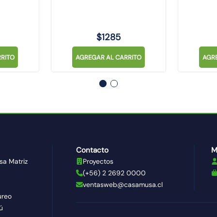
$
1285
RITO
AGREGAR AL CARRITO
AGR
Contacto
M
sa Matriz
Proyectos
(+56) 2 2692 0000
ventasweb@casamusa.cl
ureo
ú