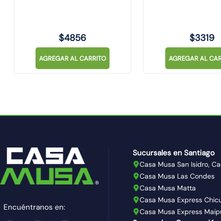
NEGRO
$
4856
$
3319
AGREGAR AL CARRITO
AGREGAR AL CAR
Sucursales en Santiago
Casa Musa San Isidro, Ca
Casa Musa Las Condes
Casa Musa Matta
Casa Musa Express Chic
Encuéntranos en:
Casa Musa Express Maip