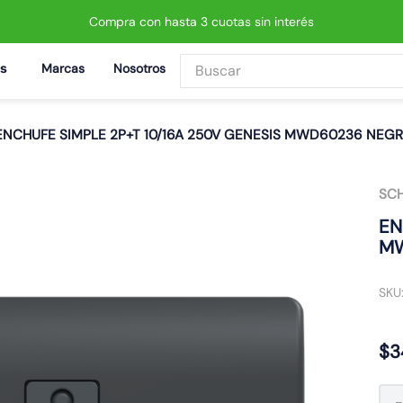
Compra con hasta 3 cuotas sin interés
Buscar
Marcas
Nosotros
BUSCADOS
ENCHUFE SIMPLE 2P+T 10/16A 250V GENESIS MWD60236 NEG
SCH
 led neo
EN
MW
SKU
$
3