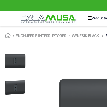
TÉRMINOS MÁS 
ENCHUFES E INTERRUPTORES
GENESIS BLACK
1
.
interruptor
2
.
enchufe
3
.
luminaria vial
4
.
foco
5
.
enchufes
6
.
matixgo
7
.
foco led
8
.
ampolleta
9
.
proyector led