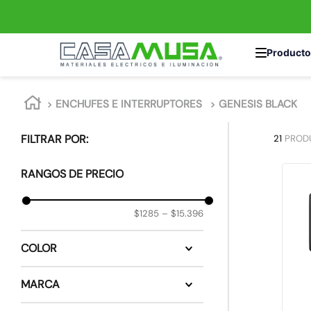
TÉRMINOS MÁS 
ENCHUFES E INTERRUPTORES
GENESIS BLACK
1
.
interruptor
2
.
enchufe
21
PROD
3
.
luminaria vial
RANGOS DE PRECIO
4
.
foco
5
.
enchufes
$1285
–
$15.396
6
.
matixgo
COLOR
7
.
foco led
Negro
8
.
ampolleta
MARCA
9
.
proyector led
SCHNEIDER ELECTRIC