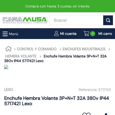
Compra con hasta 3 cuotas sin interés
Buscar
TÉRMINOS MÁS BUSCADOS
0
1
.
enchufe
2
.
interruptor
CONTROL Y COMANDO
ENCHUFES INDUSTRIALES
HEMBRA VOLANTE
Enchufe Hembra Volante 3P+N+T 32A
3
.
luminaria vial led neo
380v IP44 5717421 Lexo
4
.
enchufes
5
.
foco led
6
.
foco
LEXO
Referencia:
5717421
7
.
matixgo
Enchufe Hembra Volante 3P+N+T 32A 380v IP44
8
.
ampolleta
5717421 Lexo
9
.
gu10