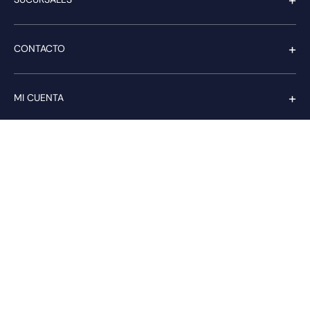
+
CONTACTO
+
MI CUENTA
+
SERVICIO AL CLIENTE
Pago seguro
Compra con confianza a través de: