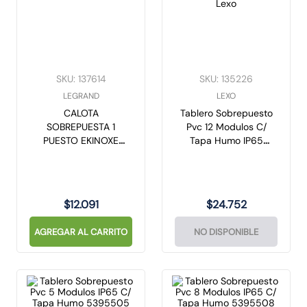
SKU
:
137614
SKU
:
135226
LEGRAND
LEXO
CALOTA
Tablero Sobrepuesto
SOBREPUESTA 1
Pvc 12 Modulos C/
PUESTO EKINOXE
Tapa Humo IP65
1301
5395512 Lexo
$
12
.
091
$
24
.
752
AGREGAR AL CARRITO
NO DISPONIBLE