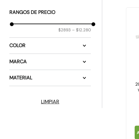
10
.
caja
RANGOS DE PRECIO
$2893
–
$12.280
COLOR
Blanca
MARCA
Legrand
MATERIAL
2
PVC