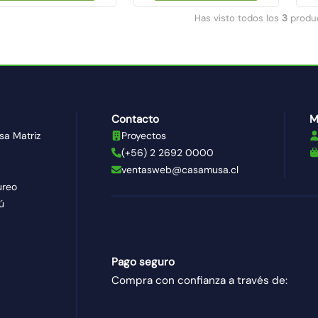
Has visto todos los
3
produ
Contacto
M
sa Matriz
Proyectos
(+56) 2 2692 0000
ventasweb@casamusa.cl
ureo
ú
Pago seguro
Compra con confianza a través de: