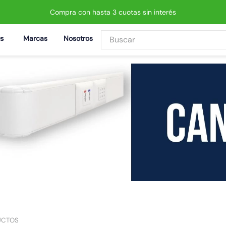
Compra con hasta 3 cuotas sin interés
Buscar
Marcas
Nosotros
BUSCADOS
 led neo
UCTOS