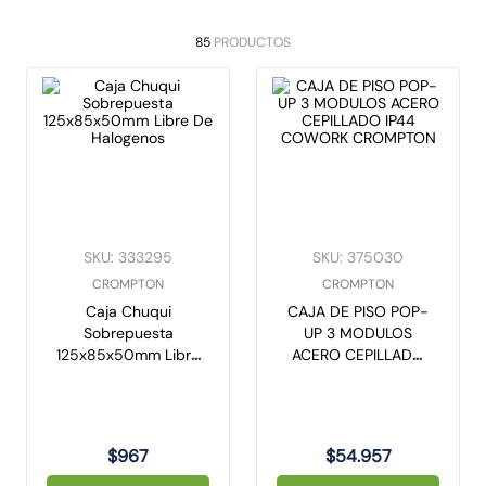
10
.
caja
85
PRODUCTOS
SKU
:
333295
SKU
:
375030
CROMPTON
CROMPTON
Caja Chuqui
CAJA DE PISO POP-
Sobrepuesta
UP 3 MODULOS
125x85x50mm Libre
ACERO CEPILLADO
De Halogenos
IP44 COWORK
CROMPTON
$
967
$
54
.
957