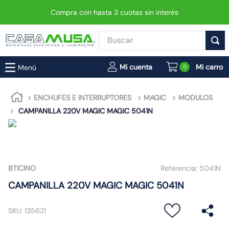
Compra con hasta 3 cuotas sin interés
Buscar
TÉRMINOS MÁS BUSCADOS
0
1
.
interruptor
2
.
enchufe
ENCHUFES E INTERRUPTORES
MAGIC
MODULOS
CAMPANILLA 220V MAGIC MAGIC 5041N
3
.
luminaria vial led neo
4
.
foco
5
.
enchufes
6
.
matixgo
BTICINO
Referencia:
5041N
7
.
foco led
CAMPANILLA 220V MAGIC MAGIC 5041N
8
.
ampolleta
SKU
:
135621
9
.
proyector led