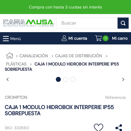
Compra con hasta 3 cuotas sin interés
Buscar
TÉRMINOS MÁS BUSCADOS
0
1
.
interruptor
2
.
enchufe
CANALIZACIÓN
CAJAS DE DISTRIBUCIÓN
PLÁSTICAS
CAJA 1 MODULO HIDROBOX INTERPERIE IP55
3
.
luminaria vial led neo
SOBREPUESTA
4
.
foco
5
.
enchufes
6
.
matixgo
CROMPTON
Referencia:
7
.
foco led
CAJA 1 MODULO HIDROBOX INTERPERIE IP55
SOBREPUESTA
8
.
ampolleta
9
.
proyector led
SKU
:
333660