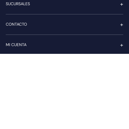
+
SUCURSALES
+
CONTACTO
+
MI CUENTA
+
SERVICIO AL CLIENTE
Pago seguro
Compra con confianza a través de: