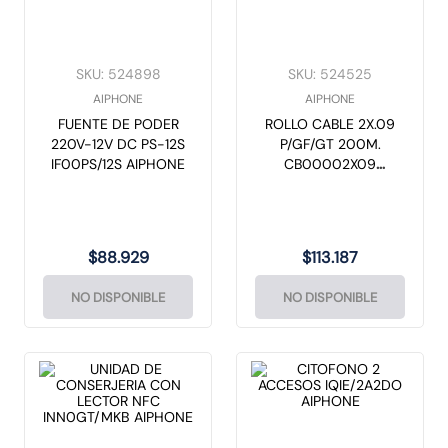
SKU
:
524898
SKU
:
524525
AIPHONE
AIPHONE
FUENTE DE PODER
ROLLO CABLE 2X.09
220V-12V DC PS-12S
P/GF/GT 200M.
IF00PS/12S AIPHONE
CB00002X09
AIPHONE
$
88
.
929
$
113
.
187
NO DISPONIBLE
NO DISPONIBLE