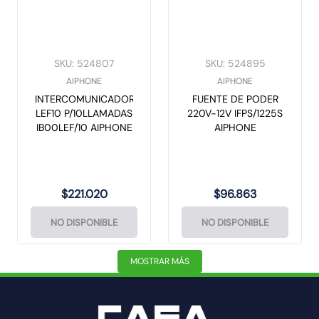
SKU
:
524807
SKU
:
524895
AIPHONE
AIPHONE
INTERCOMUNICADOR
FUENTE DE PODER
LEF10 P/10LLAMADAS
220V-12V IFPS/1225S
IB00LEF/10 AIPHONE
AIPHONE
$
221
.
020
$
96
.
863
NO DISPONIBLE
NO DISPONIBLE
MOSTRAR MÁS