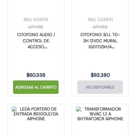
10
.
caja
SKU
:
524519
SKU
:
524901
AIPHONE
AIPHONE
CITOFONO AUDIO /
CITOFONO 3/LL TD-
CONTROL DE
3H 12VDC MURAL
ACCESO
IG0TD/3H/A
IN000GT/1D
AIPHONE
AIPHONE
$
60
.
338
$
93
.
380
AGREGAR AL CARRITO
NO DISPONIBLE