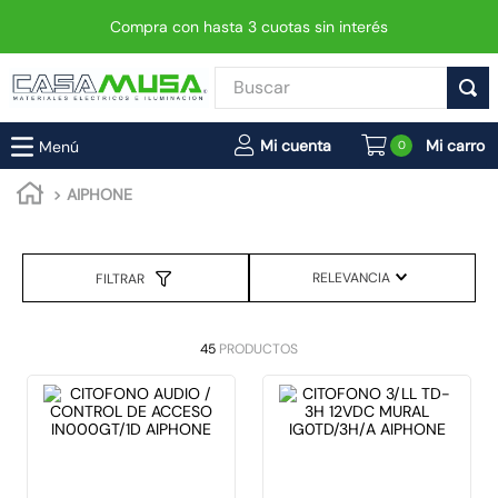
Compra con hasta 3 cuotas sin interés
Buscar
TÉRMINOS MÁS BUSCADOS
0
1
.
interruptor
AIPHONE
2
.
enchufe
3
.
luminaria vial led neo
RELEVANCIA
FILTRAR
4
.
foco
5
.
enchufes
45
PRODUCTOS
6
.
matixgo
7
.
foco led
8
.
ampolleta
9
.
proyector led