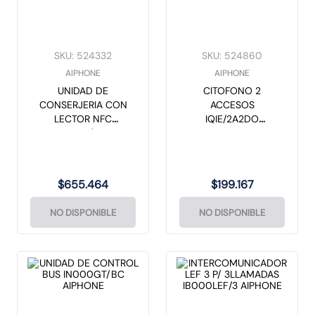
SKU
:
524332
SKU
:
524860
AIPHONE
AIPHONE
UNIDAD DE
CITOFONO 2
CONSERJERIA CON
ACCESOS
LECTOR NFC
IQIE/2A2DO
INN0GT/MKB
AIPHONE
AIPHONE
$
655
.
464
$
199
.
167
NO DISPONIBLE
NO DISPONIBLE