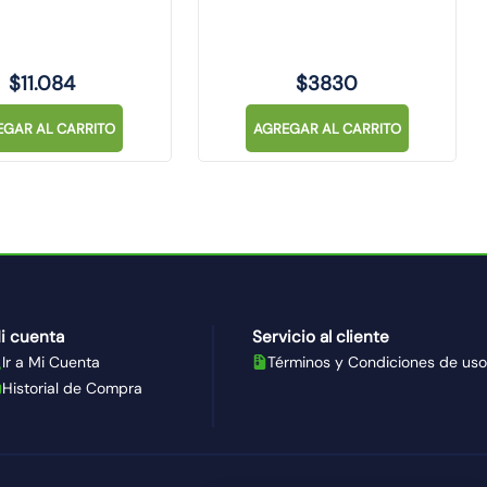
$
11
.
084
$
3830
EGAR AL CARRITO
AGREGAR AL CARRITO
i cuenta
Servicio al cliente
Ir a Mi Cuenta
Términos y Condiciones de uso
Historial de Compra