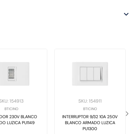
SKU
:
154913
SKU
:
154911
BTICINO
BTICINO
DOR 230V BLANCO
INTERRUPTOR 9/32 10A 250V
O LUZICA PU1149
BLANCO ARMADO LUZICA
PU1300