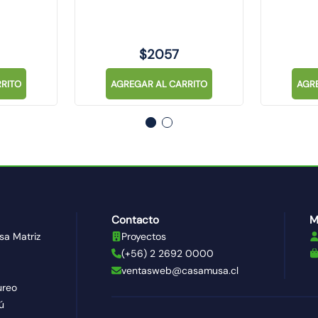
$
2057
RITO
AGREGAR AL CARRITO
AGR
Contacto
M
sa Matriz
Proyectos
(+56) 2 2692 0000
ventasweb@casamusa.cl
ureo
ú