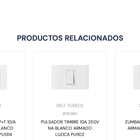
PRODUCTOS RELACIONADOS
8
SKU
:
154902
BTICINO
+T 10/A
PULSADOR TIMBRE 10A 250V
ZUMBA
NA BLANCO ARMADO
ARMAD
PU1314
LUZICA PU1102