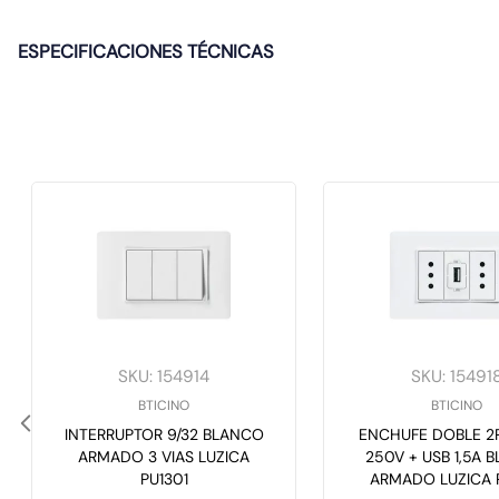
ESPECIFICACIONES TÉCNICAS
SKU
:
154914
SKU
:
15491
BTICINO
BTICINO
INTERRUPTOR 9/32 BLANCO
ENCHUFE DOBLE 2P
ARMADO 3 VIAS LUZICA
250V + USB 1,5A BLANCO
PU1301
ARMADO LUZICA 