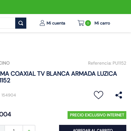
0
CINO
Referencia:
PU1152
MA COAXIAL TV BLANCA ARMADA LUZICA
1152
:
154904
004
PRECIO EXCLUSIVO INTERNET
AGREGAR AL CARRITO
－
＋