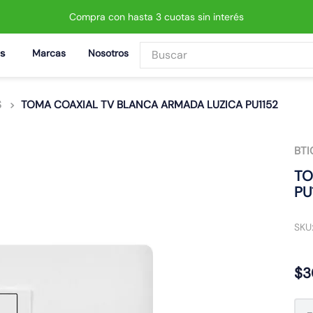
Compra con hasta 3 cuotas sin interés
Buscar
Marcas
Nosotros
BUSCADOS
S
TOMA COAXIAL TV BLANCA ARMADA LUZICA PU1152
BTI
 led neo
TO
PU
SKU
$
3