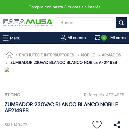
Compra con hasta 3 cuotas sin interés
Buscar
TÉRMINOS MÁS BUSCADOS
0
1
.
enchufe
2
.
interruptor
ENCHUFES E INTERRUPTORES
NOBILE
ARMADOS
ZUMBADOR 230VAC BLANCO BLANCO NOBILE AF2149EB
3
.
foco
4
.
enchufes
5
.
luminaria vial led neo
6
.
matixgo
BTICINO
Referencia:
AF2149EB
7
.
foco led
ZUMBADOR 230VAC BLANCO BLANCO NOBILE
AF2149EB
8
.
ampolleta
9
.
9
SKU
:
149472