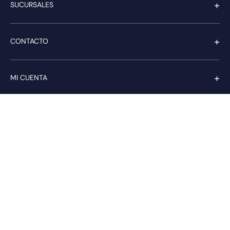
+
SUCURSALES
+
CONTACTO
+
MI CUENTA
+
SERVICIO AL CLIENTE
Pago seguro
Compra con confianza a través de: