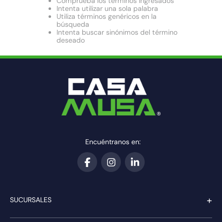
Comprueba los términos ingresados
10
.
proyector led
Intenta utilizar una sola palabra
Utiliza términos genéricos en la
búsqueda
Intenta buscar sinónimos del término
deseado
Encuéntranos en:
+
SUCURSALES