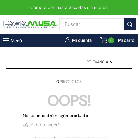
Compra con hasta 3 cuotas sin interés
Buscar
TÉRMINOS MÁS BUSCADOS
0
1
.
enchufe
2
.
interruptor
RELEVANCIA
3
.
foco
4
.
enchufes
0
PRODUCTOS
5
.
luminaria vial led neo
OOPS!
6
.
matixgo
7
.
foco led
No se encontró ningún producto
8
.
ampolleta
¿Qué debo hacer?
9
.
9