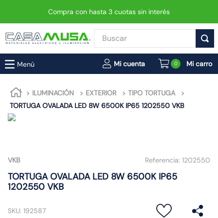
Compra con hasta 3 cuotas sin interés
Buscar
TÉRMINOS MÁS BUSCADOS
0
1
.
enchufe
2
.
interruptor
ILUMINACIÓN
EXTERIOR
TIPO TORTUGA
TORTUGA OVALADA LED 8W 6500K IP65 1202550 VKB
3
.
foco
4
.
enchufes
5
.
matixgo
6
.
foco led
VKB
Referencia:
1202550
7
.
luminaria vial led neo
TORTUGA OVALADA LED 8W 6500K IP65
1202550 VKB
8
.
proyector led
9
.
9
SKU
:
192587