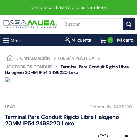
Compra con hasta 3 cuotas sin interés
Buscar
TÉRMINOS MÁS BUSCADOS
0
1
.
enchufe
2
.
interruptor
CANALIZACIÓN
TUBERÍA PLÁSTICA
ACCESORIOS CONDUIT
Terminal Para Conduit Rigido Libre
3
.
foco
Halogeno 20MM IP54 2498220 Lexo
4
.
enchufes
5
.
luminaria vial led neo
6
.
matixgo
LEXO
Referencia:
2498220
7
.
foco led
Terminal Para Conduit Rigido Libre Halogeno
8
.
ampolleta
20MM IP54 2498220 Lexo
9
.
9