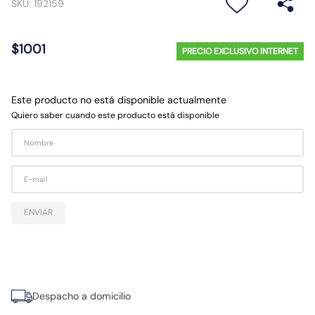
SKU
:
192159
10
.
proyector led
$
1001
PRECIO EXCLUSIVO INTERNET
Este producto no está disponible actualmente
Quiero saber cuando este producto está disponible
ENVIAR
Despacho a domicilio