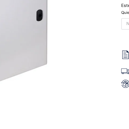
Est
Quie