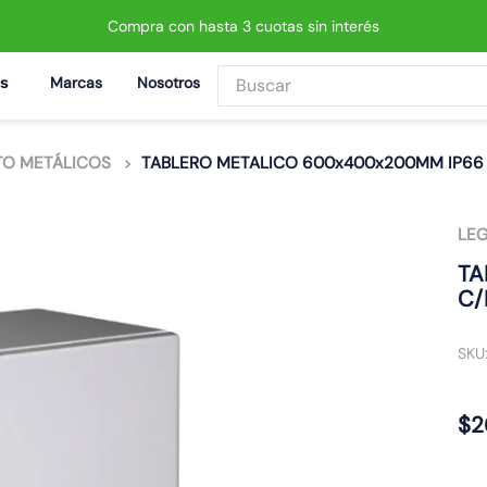
Compra con hasta 3 cuotas sin interés
Buscar
Marcas
Nosotros
BUSCADOS
TO METÁLICOS
TABLERO METALICO 600x400x200MM IP66 
LE
 led neo
TA
C/
SKU
$
2