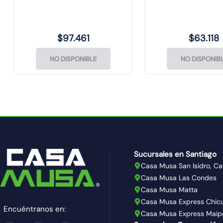
5399340 Lexo
5399330 Le
$
97
.
461
$
63
.
118
NO DISPONIBLE
NO DISPONIB
Sucursales en Santiago
Casa Musa San Isidro, Ca
Casa Musa Las Condes
Casa Musa Matta
Casa Musa Express Chic
Encuéntranos en:
Casa Musa Express Maip