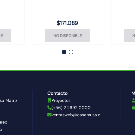
xo
$
171
.
089
LE
NO DISPONIBLE
N
Contacto
M
sa Matriz
Proyectos
(+56) 2 2692 0000
ventasweb@casamusa.cl
ureo
ú