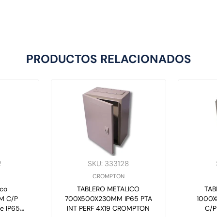
PRODUCTOS RELACIONADOS
2
SKU
:
333128
CROMPTON
ico
TABLERO METALICO
TAB
M C/P
700X500X230MM IP65 PTA
1000
je IP65
INT PERF 4X19 CROMPTON
C/