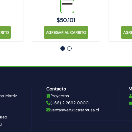
$
50
.
101
RITO
AGREGAR AL CARRITO
AGR
Contacto
M
sa Matriz
Proyectos
(+56) 2 2692 0000
ventasweb@casamusa.cl
ureo
ú