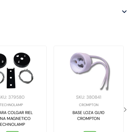
SKU
:
379580
SKU
:
380841
TECHNOLAMP
CROMPTON
PARA COLGAR RIEL
BASE LOZA GU10
NA MAGNETICO
CROMPTON
TECHNOLAMP