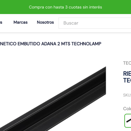
Compra con hasta 3 cuotas sin interés
Buscar
Marcas
Nosotros
BUSCADOS
GNETICO EMBUTIDO ADANA 2 MTS TECHNOLAMP
TE
 led neo
RI
T
SKU
Col