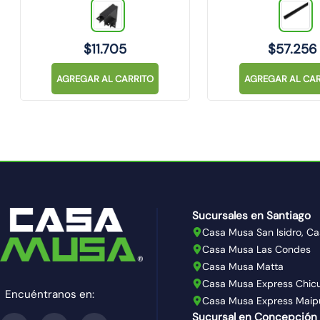
$
11
.
705
$
57
.
256
AGREGAR AL CARRITO
AGREGAR AL CAR
Sucursales en Santiago
Casa Musa San Isidro, Ca
Casa Musa Las Condes
Casa Musa Matta
Casa Musa Express Chic
Encuéntranos en:
Casa Musa Express Maip
Sucursal en Concepción