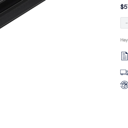
$
5
Hay