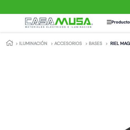
TÉRMINOS MÁS 
ILUMINACIÓN
ACCESORIOS
BASES
RIEL MA
1
.
enchufe
2
.
interruptor
3
.
luminaria vial
4
.
enchufes
5
.
foco
6
.
foco led
7
.
matixgo
8
.
ampolleta
9
.
proyector led