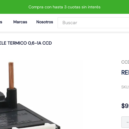
Compra con hasta 3 cuotas sin interés
Buscar
Marcas
Nosotros
BUSCADOS
ELE TERMICO 0,6-1A CCD
CC
 led neo
RE
SKU
$
9