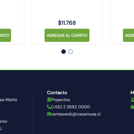
$
11
.
768
RITO
AGREGAR AL CARRITO
AGR
Contacto
M
sa Matriz
Proyectos
(+56) 2 2692 0000
ventasweb@casamusa.cl
ureo
ú