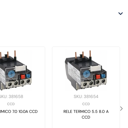
SKU
:
381658
SKU
:
381654
CCD
CCD
RMICO 7.0 10.0A CCD
RELE TERMICO 5.5 8.0 A
CCD