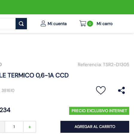
0
D
Referencia:
TSR2-D1305
LE TERMICO 0,6-1A CCD
:
381610
234
PRECIO EXCLUSIVO INTERNET
AGREGAR AL CARRITO
－
＋