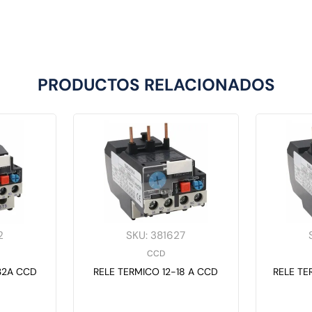
PRODUCTOS RELACIONADOS
2
SKU
:
381627
CCD
32A CCD
RELE TERMICO 12-18 A CCD
RELE TE