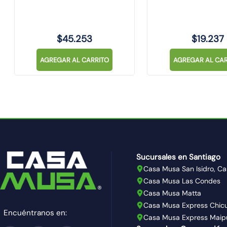
$
45
.
253
$
19
.
237
AGREGAR AL CARRITO
AGREGAR AL CAR
Sucursales en Santiago
Casa Musa San Isidro, Ca
Casa Musa Las Condes
Casa Musa Matta
Casa Musa Express Chic
Encuéntranos en:
Casa Musa Express Maip