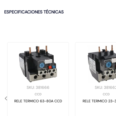
ESPECIFICACIONES TÉCNICAS
SKU
:
381666
SKU
:
38166
CCD
CCD
RELE TERMICO 63-80A CCD
RELE TERMICO 23-