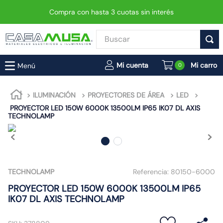
Compra con hasta 3 cuotas sin interés
Buscar
TÉRMINOS MÁS BUSCADOS
0
1
.
interruptor
2
.
enchufe
ILUMINACIÓN
PROYECTORES DE ÁREA
LED
PROYECTOR LED 150W 6000K 13500LM IP65 IK07 DL AXIS
3
.
luminaria vial led neo
TECHNOLAMP
4
.
foco
5
.
enchufes
6
.
matixgo
TECHNOLAMP
Referencia:
80150-6000
7
.
foco led
PROYECTOR LED 150W 6000K 13500LM IP65
8
.
ampolleta
IK07 DL AXIS TECHNOLAMP
9
.
proyector led