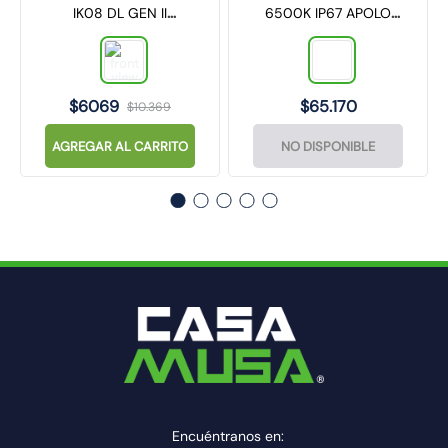
IK08 DL GEN II
6500K IP67 APOLO
TECHNOLAMP
100W HOUSING
TECHNOLAMP
$
6069
$
65
.
170
$
10
.
369
AGREGAR AL CARRITO
NO DISPONIBLE
Encuéntranos en: