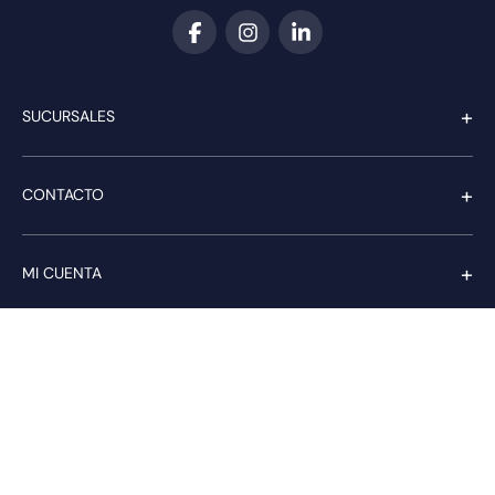
+
SUCURSALES
+
CONTACTO
+
MI CUENTA
+
SERVICIO AL CLIENTE
Pago seguro
Compra con confianza a través de: