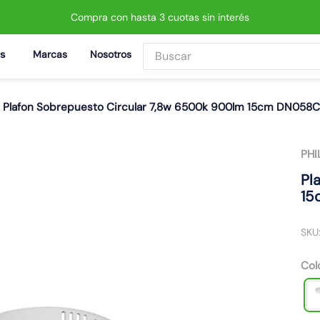
Compra con hasta 3 cuotas sin interés
Buscar
Marcas
Nosotros
BUSCADOS
Plafon Sobrepuesto Circular 7,8w 6500k 900lm 15cm DN058C
PHI
 led neo
Pl
15
SKU
Col