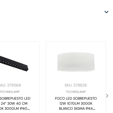
SKU
:
379566
SKU
:
378826
TECHNOLAMP
TECHNOLAMP
SOBREPUESTO LED
FOCO LED SOBREPUESTO
 24° 30W 40 CM
12W 1070LM 3000K
0K 3000LM IP40
BLANCO SIGMA IP44