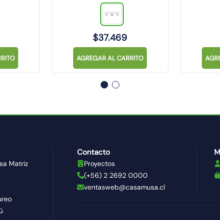
NEG
$
37
.
469
RITO
AGREGAR AL CARRITO
AGR
Contacto
M
sa Matriz
Proyectos
(+56) 2 2692 0000
ventasweb@casamusa.cl
ureo
ú