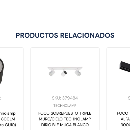
PRODUCTOS RELACIONADOS
2
SKU
:
379484
P
TECHNOLAMP
chnolamp
FOCO SOBREPUESTO TRIPLE
FOCO 
ra 800LM
MURO/CIELO TECHNOLAMP
ALFA
ta GU10)
DIRIGIBLE MUCA BLANCO
300