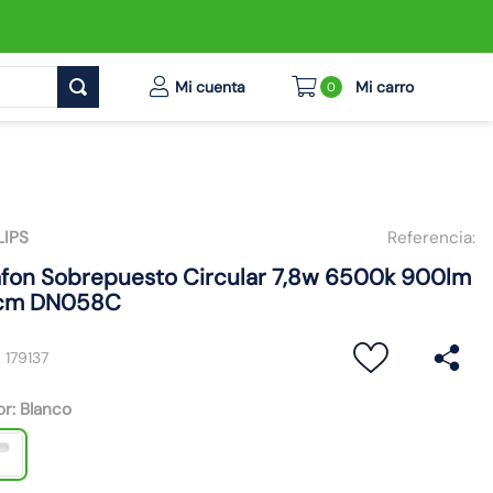
0
LIPS
Referencia:
afon Sobrepuesto Circular 7,8w 6500k 900lm
cm DN058C
:
179137
or
:
Blanco