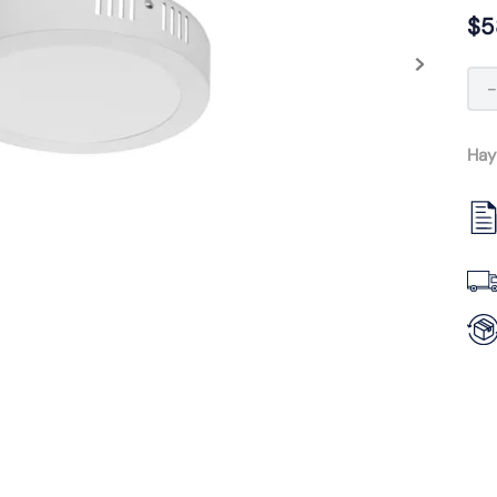
$
5
Hay