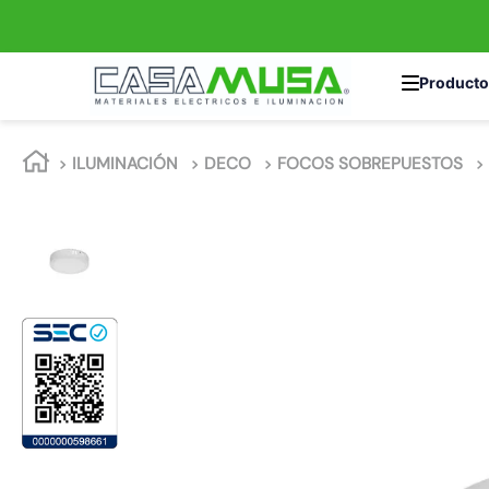
TÉRMINOS MÁS 
ILUMINACIÓN
DECO
FOCOS SOBREPUESTOS
1
.
interruptor
2
.
enchufe
3
.
luminaria vial
4
.
foco
5
.
enchufes
6
.
matixgo
7
.
foco led
8
.
ampolleta
9
.
proyector led