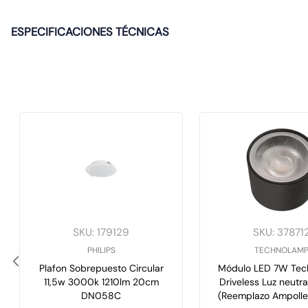
ESPECIFICACIONES TÉCNICAS
SKU
:
179129
SKU
:
37871
PHILIPS
TECHNOLAM
Plafon Sobrepuesto Circular
Módulo LED 7W Te
11,5w 3000k 1210lm 20cm
Driveless Luz neut
DN058C
(Reemplazo Ampolle