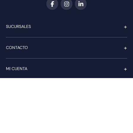
+
SUCURSALES
+
CONTACTO
+
MI CUENTA
+
SERVICIO AL CLIENTE
Pago seguro
Compra con confianza a través de: