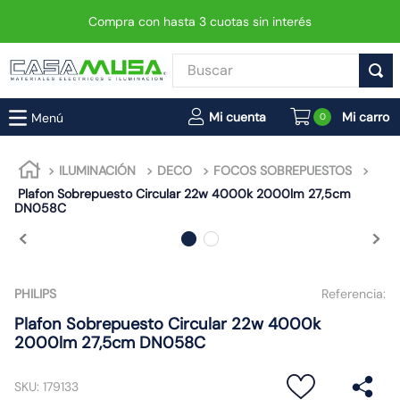
Compra con hasta 3 cuotas sin interés
Buscar
TÉRMINOS MÁS BUSCADOS
0
1
.
interruptor
2
.
enchufe
ILUMINACIÓN
DECO
FOCOS SOBREPUESTOS
Plafon Sobrepuesto Circular 22w 4000k 2000lm 27,5cm
3
.
luminaria vial led neo
DN058C
4
.
foco
5
.
enchufes
6
.
matixgo
PHILIPS
Referencia:
7
.
foco led
Plafon Sobrepuesto Circular 22w 4000k
2000lm 27,5cm DN058C
8
.
ampolleta
9
.
proyector led
SKU
:
179133