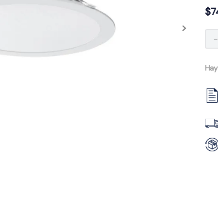
$
7
Hay