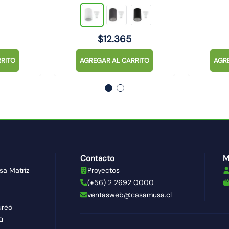
$
12
.
365
RITO
AGREGAR AL CARRITO
AGR
Contacto
M
sa Matriz
Proyectos
(+56) 2 2692 0000
ventasweb@casamusa.cl
ureo
ú