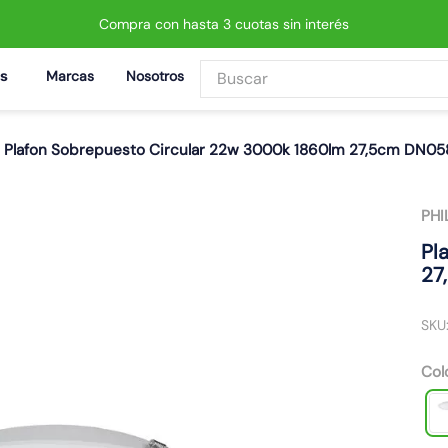
Compra con hasta 3 cuotas sin interés
Buscar
Marcas
Nosotros
BUSCADOS
Plafon Sobrepuesto Circular 22w 3000k 1860lm 27,5cm DN0
PHI
 led neo
Pl
27
SKU
Col