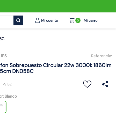
0
58C
LIPS
Referencia:
afon Sobrepuesto Circular 22w 3000k 1860lm
,5cm DN058C
:
179132
or
:
Blanco