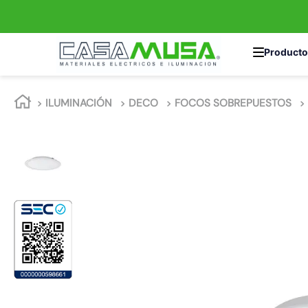
TÉRMINOS MÁS 
ILUMINACIÓN
DECO
FOCOS SOBREPUESTOS
1
.
enchufe
2
.
interruptor
3
.
luminaria vial
4
.
enchufes
5
.
foco led
6
.
foco
7
.
matixgo
8
.
ampolleta
9
.
gu10