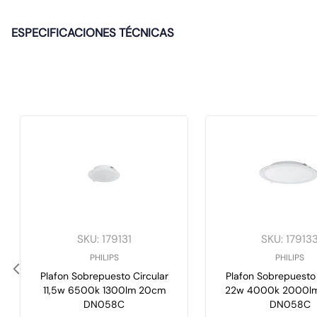
ESPECIFICACIONES TÉCNICAS
SKU
:
179131
SKU
:
17913
PHILIPS
PHILIPS
Plafon Sobrepuesto Circular
Plafon Sobrepuesto 
11,5w 6500k 1300lm 20cm
22w 4000k 2000lm
DN058C
DN058C