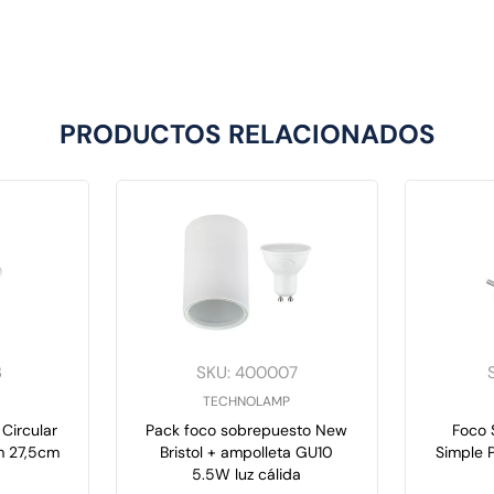
PRODUCTOS RELACIONADOS
3
SKU
:
400007
TECHNOLAMP
Circular
Pack foco sobrepuesto New
Foco S
 27,5cm
Bristol + ampolleta GU10
Simple P
5.5W luz cálida