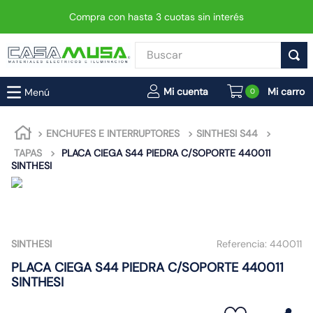
Compra con hasta 3 cuotas sin interés
Buscar
TÉRMINOS MÁS BUSCADOS
0
1
.
enchufe
2
.
interruptor
ENCHUFES E INTERRUPTORES
SINTHESI S44
TAPAS
PLACA CIEGA S44 PIEDRA C/SOPORTE 440011
3
.
foco
SINTHESI
4
.
enchufes
5
.
luminaria vial led neo
6
.
matixgo
SINTHESI
Referencia:
440011
7
.
foco led
PLACA CIEGA S44 PIEDRA C/SOPORTE 440011
8
.
ampolleta
SINTHESI
9
.
9