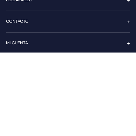
+
CONTACTO
+
MI CUENTA
+
SERVICIO AL CLIENTE
Pago seguro
Compra con confianza a través de: