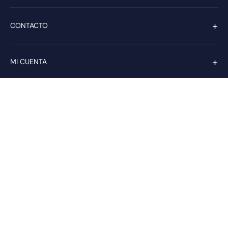
+
CONTACTO
+
MI CUENTA
+
SERVICIO AL CLIENTE
Pago seguro
Compra con confianza a través de:
PAGA CON transbank.