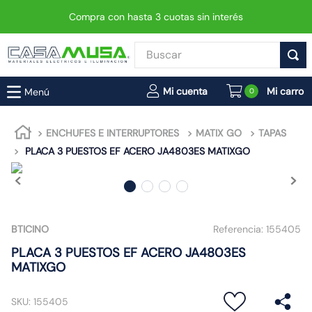
Compra con hasta 3 cuotas sin interés
Buscar
TÉRMINOS MÁS BUSCADOS
0
1
.
enchufe
2
.
interruptor
ENCHUFES E INTERRUPTORES
MATIX GO
TAPAS
PLACA 3 PUESTOS EF ACERO JA4803ES MATIXGO
3
.
luminaria vial led neo
4
.
enchufes
5
.
foco
6
.
foco led
BTICINO
Referencia:
155405
7
.
ampolleta
PLACA 3 PUESTOS EF ACERO JA4803ES
MATIXGO
8
.
matixgo
9
.
proyector led
SKU
:
155405