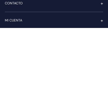
+
CONTACTO
+
MI CUENTA
+
SERVICIO AL CLIENTE
Pago seguro
Compra con confianza a través de:
PAGA CON transbank.