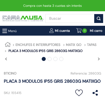
Compra con hasta 3 cuotas sin interés
Buscar
TÉRMINOS MÁS BUSCADOS
0
1
.
enchufe
2
.
interruptor
ENCHUFES E INTERRUPTORES
MATIX GO
TAPAS
PLACA 3 MODULOS IP55 GRIS 28603G MATIXGO
3
.
foco
4
.
enchufes
5
.
matixgo
BTICINO
Referencia:
28603G
6
.
foco led
PLACA 3 MODULOS IP55 GRIS 28603G MATIXGO
7
.
luminaria vial led neo
8
.
proyector led
SKU
:
155415
9
.
9