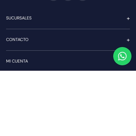
+
SUCURSALES
+
CONTACTO
+
MI CUENTA
+
SERVICIO AL CLIENTE
Pago seguro
Compra con confianza a través de: