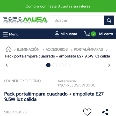
Compra con hasta 3 cuotas sin interés
Buscar
TÉRMINOS MÁS BUSCADOS
0
1
.
interruptor
2
.
enchufe
ILUMINACIÓN
ACCESORIOS
PORTALÁMPARAS
Pack portalámpara cuadrado + ampolleta E27 9.5W luz cálida
3
.
luminaria vial led neo
4
.
foco
5
.
enchufes
SCHNEIDER ELECTRIC
Referencia:
6
.
matixgo
PSCIR+LED9,5W,3000
7
.
foco led
Pack portalámpara cuadrado + ampolleta E27
9.5W luz cálida
8
.
ampolleta
9
.
proyector led
SKU
:
400023