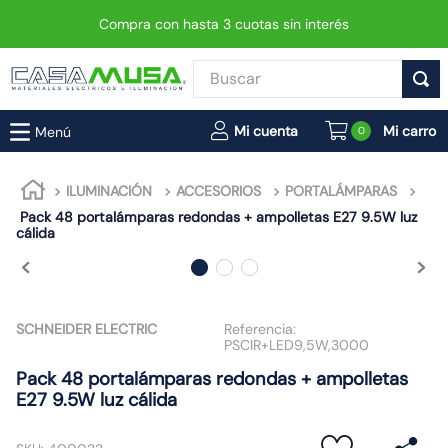
Compra con hasta 3 cuotas sin interés
Buscar
TÉRMINOS MÁS BUSCADOS
0
1
.
enchufe
2
.
interruptor
ILUMINACIÓN
ACCESORIOS
PORTALÁMPARAS
Pack 48 portalámparas redondas + ampolletas E27 9.5W luz
3
.
foco
cálida
4
.
enchufes
5
.
luminaria vial led neo
6
.
matixgo
SCHNEIDER ELECTRIC
Referencia:
PSCIR+LED9,5W,3000
7
.
foco led
Pack 48 portalámparas redondas + ampolletas
8
.
ampolleta
E27 9.5W luz cálida
9
.
proyector led