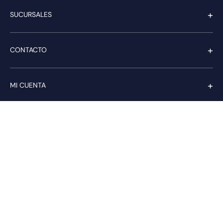
+
SUCURSALES
+
CONTACTO
+
MI CUENTA
+
SERVICIO AL CLIENTE
Pago seguro
Compra con confianza a través de: