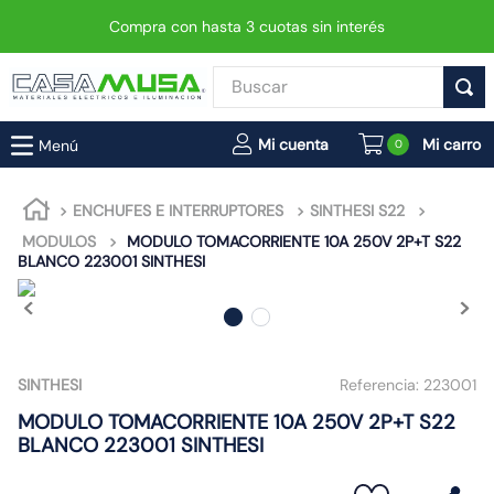
Compra con hasta 3 cuotas sin interés
Buscar
TÉRMINOS MÁS BUSCADOS
0
1
.
enchufe
2
.
interruptor
ENCHUFES E INTERRUPTORES
SINTHESI S22
MODULOS
MODULO TOMACORRIENTE 10A 250V 2P+T S22
3
.
foco
BLANCO 223001 SINTHESI
4
.
enchufes
5
.
luminaria vial led neo
6
.
matixgo
SINTHESI
Referencia:
223001
7
.
foco led
MODULO TOMACORRIENTE 10A 250V 2P+T S22
8
.
ampolleta
BLANCO 223001 SINTHESI
9
.
9